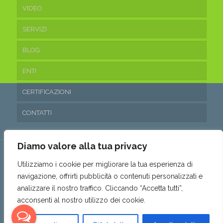
VIDEO
SERVIZI
BLOG
ENTI
CERTIFICAZIONI
CONTATTI
Diamo valore alla tua privacy
Utilizziamo i cookie per migliorare la tua esperienza di
navigazione, offrirti pubblicità o contenuti personalizzati e
© 2016 Ecoteam Srl. • P.IVA 03315530653 • REA: SA- 288797 •
analizzare il nostro traffico. Cliccando “Accetta tutti”,
Capitale sociale: 10.200,00€ i.v. •
Privacy & Cookie Policy
•
acconsenti al nostro utilizzo dei cookie.
Politica parità di genere
•
Powered by AMALFIWEB