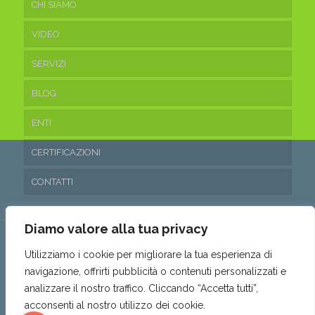
CHI SIAMO
VIDEO
SERVIZI
BLOG
ENTI
CERTIFICAZIONI
CONTATTI
Diamo valore alla tua privacy
Utilizziamo i cookie per migliorare la tua esperienza di
navigazione, offrirti pubblicità o contenuti personalizzati e
© 2016 Ecoteam Srl. • P.IVA 03315530653 • REA: SA- 288797 •
analizzare il nostro traffico. Cliccando “Accetta tutti”,
Capitale sociale: 10.200,00€ i.v. •
Privacy & Cookie Policy
•
acconsenti al nostro utilizzo dei cookie.
Politica parità di genere
•