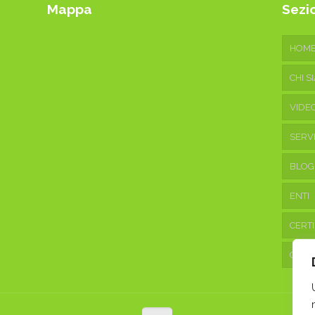
Mappa
Sezio
HOM
CHI S
VIDE
SERVI
BLOG
ENTI
CERTI
CONT