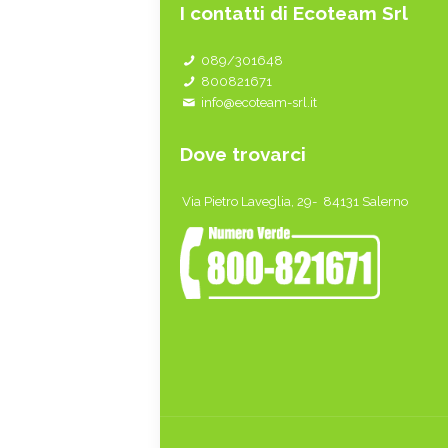
I contatti di Ecoteam Srl
089/301648
800821671
info@ecoteam-srl.it
Dove trovarci
Via Pietro Laveglia, 29- 84131 Salerno