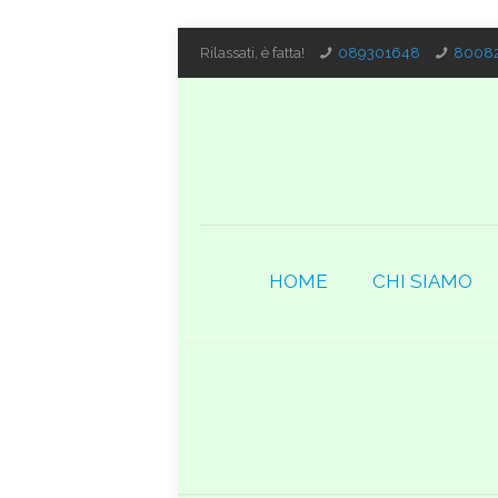
Rilassati, è fatta!
089301648
80082
HOME
CHI SIAMO