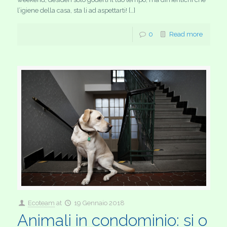
l’igiene della casa, sta li ad aspettarti! […]
0
Read more
Ecoteam
at
19 Gennaio 2018
Animali in condominio: si o