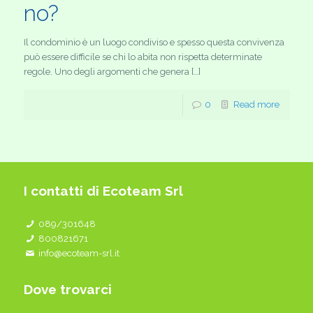
no?
Il condominio è un luogo condiviso e spesso questa convivenza
può essere difficile se chi lo abita non rispetta determinate
regole. Uno degli argomenti che genera […]
0
Read more
I contatti di Ecoteam Srl
089/301648
800821671
info@ecoteam-srl.it
Dove trovarci