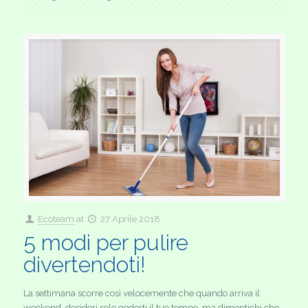
Ecoteam
at
27 Aprile 2018
5 modi per pulire
divertendoti!
La settimana scorre così velocemente che quando arriva il
weekend, desideri solo goderti il tuo tempo, ma dimentichi che