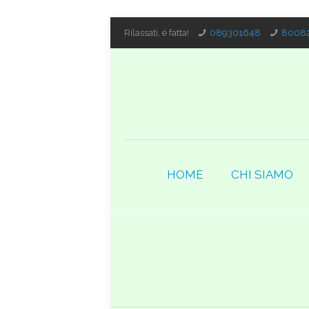
Rilassati, è fatta!
089301648
80082
HOME
CHI SIAMO