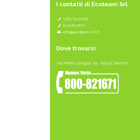
I contatti di Ecoteam Srl
089/301648
800821671
info@ecoteam-srl.it
Dove trovarci
Via Pietro Laveglia, 29- 84131 Salerno