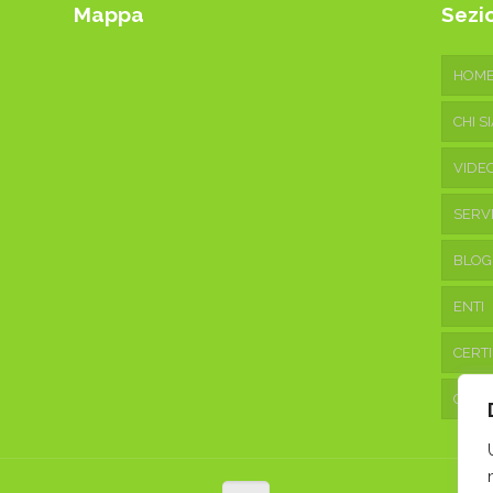
Mappa
Sezio
HOM
CHI S
VIDE
SERVI
BLOG
ENTI
CERTI
CONT