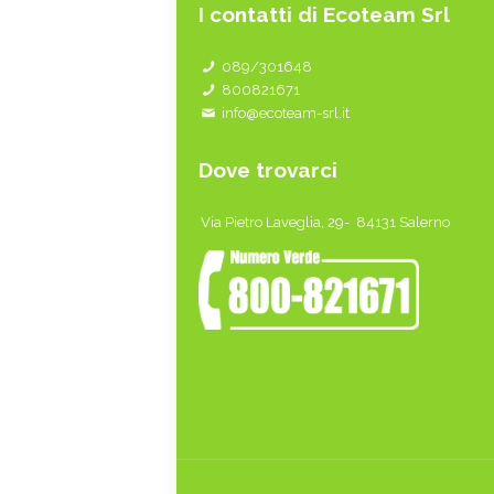
I contatti di Ecoteam Srl
089/301648
800821671
info@ecoteam-srl.it
Dove trovarci
Via Pietro Laveglia, 29- 84131 Salerno