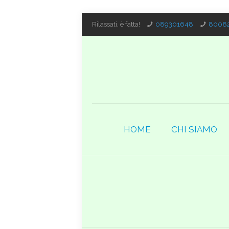
Rilassati, è fatta!
089301648
80082
HOME
CHI SIAMO