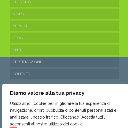
CHI SIAMO
VIDEO
SERVIZI
BLOG
ENTI
CERTIFICAZIONI
CONTATTI
Diamo valore alla tua privacy
Utilizziamo i cookie per migliorare la tua esperienza di
navigazione, offrirti pubblicità o contenuti personalizzati e
© 2016 Ecoteam Srl. • P.IVA 03315530653 • REA: SA- 288797 •
analizzare il nostro traffico. Cliccando “Accetta tutti”,
Capitale sociale: 10.200,00€ i.v. •
Privacy & Cookie Policy
•
acconsenti al nostro utilizzo dei cookie.
Politica parità di genere
•