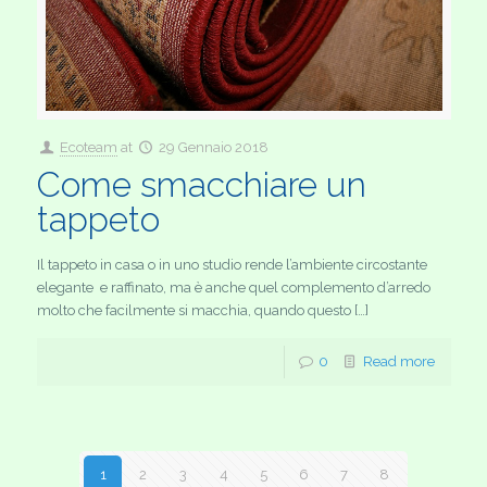
Ecoteam
at
29 Gennaio 2018
Come smacchiare un
tappeto
Il tappeto in casa o in uno studio rende l’ambiente circostante
elegante e raffinato, ma è anche quel complemento d’arredo
molto che facilmente si macchia, quando questo […]
0
Read more
1
2
3
4
5
6
7
8