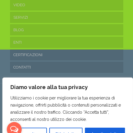
VIDEO
SERVIZI
BLOG
ENTI
CERTIFICAZIONI
CONTATTI
Diamo valore alla tua privacy
Utilizziamo i cookie per migliorare la tua esperienza di
navigazione, offrirti pubblicità o contenuti personalizzati e
© 2016 Ecoteam Srl. • P.IVA 03315530653 • REA: SA- 288797 •
analizzare il nostro traffico. Cliccando “Accetta tutti”,
Capitale sociale: 10.200,00€ i.v. •
Privacy & Cookie Policy
•
acconsenti al nostro utilizzo dei cookie.
Politica parità di genere
•
Powered by AMALFIWEB