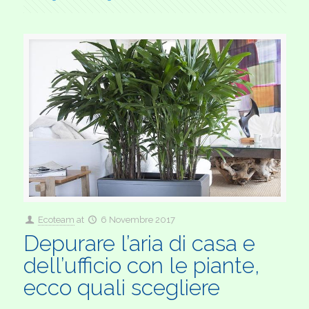
Ecoteam
at
6 Novembre 2017
Depurare l’aria di casa e
dell’ufficio con le piante,
ecco quali scegliere