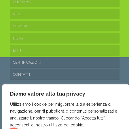
CHI SIAMO
VIDEO
SERVIZI
BLOG
ENTI
CERTIFICAZIONI
CONTATTI
Diamo valore alla tua privacy
Utilizziamo i cookie per migliorare la tua esperienza di
navigazione, offrirti pubblicità o contenuti personalizzati e
© 2016 Ecoteam Srl. • P.IVA 03315530653 • REA: SA- 288797 •
analizzare il nostro traffico. Cliccando “Accetta tutti”,
Capitale sociale: 10.200,00€ i.v. •
Privacy & Cookie Policy
•
acconsenti al nostro utilizzo dei cookie.
Politica parità di genere
•