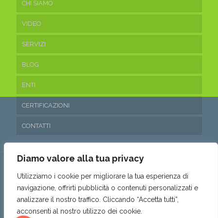
CHI SIAMO
VIDEO
SERVIZI
BLOG
ENTI
CERTIFICAZIONI
CONTATTI
Diamo valore alla tua privacy
Utilizziamo i cookie per migliorare la tua esperienza di
navigazione, offrirti pubblicità o contenuti personalizzati e
© 2016 Ecoteam Srl. • P.IVA 03315530653 • REA: SA- 288797 •
analizzare il nostro traffico. Cliccando “Accetta tutti”,
Capitale sociale: 10.200,00€ i.v. •
Privacy & Cookie Policy
•
acconsenti al nostro utilizzo dei cookie.
Politica parità di genere
•