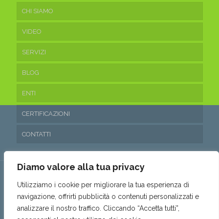
CHI SIAMO
VIDEO
SERVIZI
BLOG
ENTI
CERTIFICAZIONI
CONTATTI
Diamo valore alla tua privacy
Utilizziamo i cookie per migliorare la tua esperienza di
navigazione, offrirti pubblicità o contenuti personalizzati e
© 2016 Ecoteam Srl. • P.IVA 03315530653 • REA: SA- 288797 •
analizzare il nostro traffico. Cliccando “Accetta tutti”,
Capitale sociale: 10.200,00€ i.v. •
Privacy & Cookie Policy
•