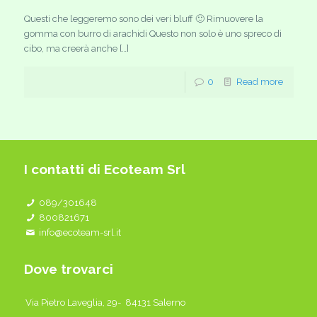
Questi che leggeremo sono dei veri bluff 🙂 Rimuovere la
gomma con burro di arachidi Questo non solo è uno spreco di
cibo, ma creerà anche […]
0
Read more
I contatti di Ecoteam Srl
089/301648
800821671
info@ecoteam-srl.it
Dove trovarci
Via Pietro Laveglia, 29- 84131 Salerno