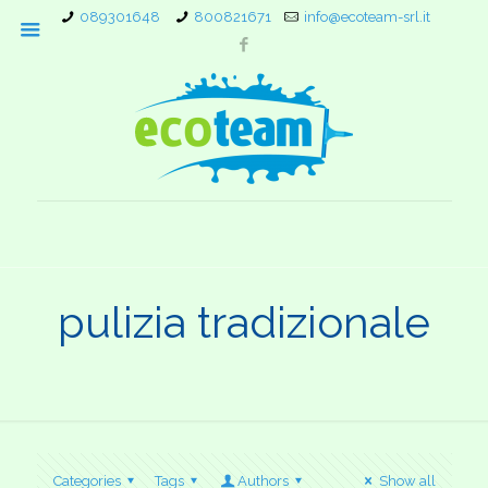
089301648
800821671
info@ecoteam-srl.it
pulizia tradizionale
Categories
Tags
Authors
Show all