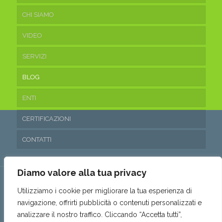
CHI SIAMO
VIDEO
SERVIZI
BLOG
ENTI
CERTIFICAZIONI
CONTATTI
Diamo valore alla tua privacy
Utilizziamo i cookie per migliorare la tua esperienza di
navigazione, offrirti pubblicità o contenuti personalizzati e
© 2016 Ecoteam Srl. • P.IVA 03315530653 • REA: SA- 288797 •
analizzare il nostro traffico. Cliccando “Accetta tutti”,
Capitale sociale: 10.200,00€ i.v. •
Privacy & Cookie Policy
•