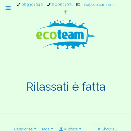
089301648
800821671
info@ecoteam-srl.it
Rilassati è fatta
Categories
Tags
Authors
Show all