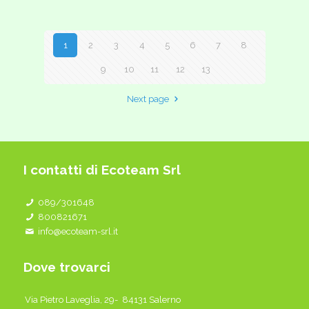
1
2
3
4
5
6
7
8
9
10
11
12
13
Next page
I contatti di Ecoteam Srl
089/301648
800821671
info@ecoteam-srl.it
Dove trovarci
Via Pietro Laveglia, 29- 84131 Salerno