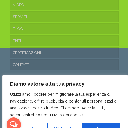
VIDEO
SERVIZI
BLOG
ENTI
CERTIFICAZIONI
CONTATTI
Diamo valore alla tua privacy
Utilizziamo i cookie per migliorare la tua esperienza di
navigazione, offrirti pubblicità o contenuti personalizzati e
© 2016 Ecoteam Srl. • P.IVA 03315530653 • REA: SA- 288797 •
analizzare il nostro traffico. Cliccando “Accetta tutti”,
Capitale sociale: 10.200,00€ i.v. •
Privacy & Cookie Policy
•
acconsenti al nostro utilizzo dei cookie.
Politica parità di genere
•
Powered by AMALFIWEB