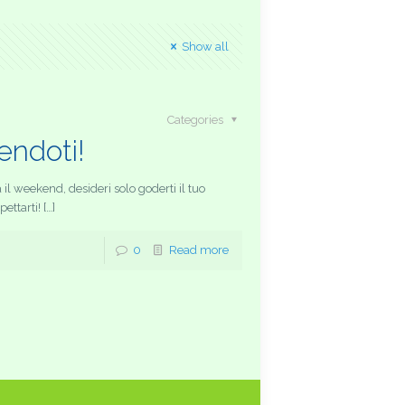
Show all
Categories
endoti!
l weekend, desideri solo goderti il tuo
ettarti! […]
0
Read more