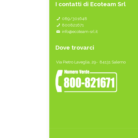
I contatti di Ecoteam Srl
089/301648
800821671
info@ecoteam-srl.it
Dove trovarci
Via Pietro Laveglia, 29- 84131 Salerno