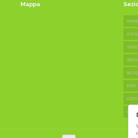
Mappa
Sezio
HOM
CHI S
VIDE
SERVI
BLOG
ENTI
CERTI
CONT