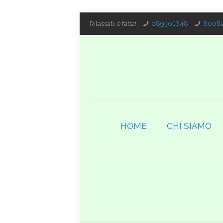
Rilassati, è fatta!
089301648
80082
HOME
CHI SIAMO