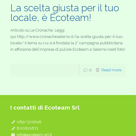
La scelta giusta per il tuo
locale, è Ecoteam!
Articolo su Le Cronache. Leggi
qui http://www.cronachesalerno.it/la-scelta-giusta-per-il-tuo-
locale/ il tema su cui si è fondata la 2° campagna pubblicitaria
in affissione dell’impresa di pulizie Ecoteam a Salerno.(vedi foto)
0
Read more
I contatti di Ecoteam Srl
089/301648
800821671
info@ecoteam-srl.it