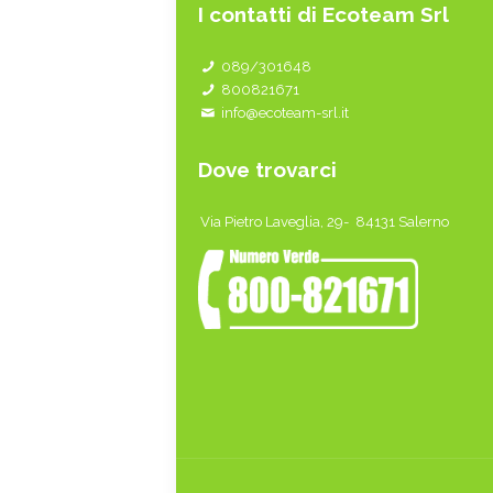
I contatti di Ecoteam Srl
089/301648
800821671
info@ecoteam-srl.it
Dove trovarci
Via Pietro Laveglia, 29- 84131 Salerno