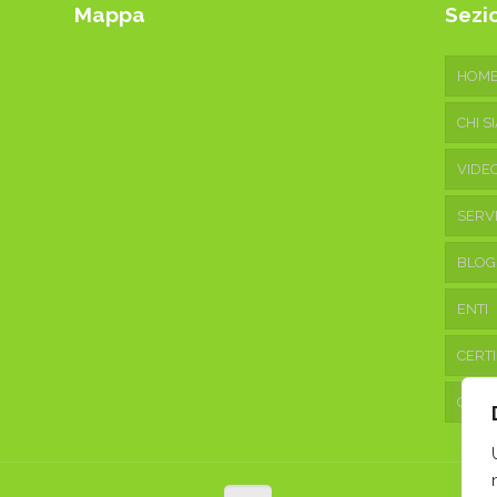
Mappa
Sezio
HOM
CHI S
VIDE
SERVI
BLOG
ENTI
CERTI
CONT