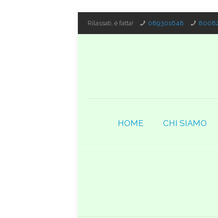
Rilassati, è fatta!
089301648
80082
HOME
CHI SIAMO