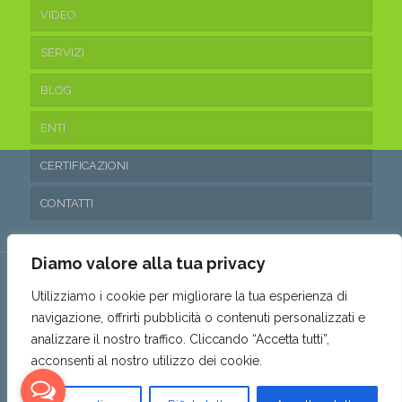
VIDEO
SERVIZI
BLOG
ENTI
CERTIFICAZIONI
CONTATTI
Diamo valore alla tua privacy
Utilizziamo i cookie per migliorare la tua esperienza di
navigazione, offrirti pubblicità o contenuti personalizzati e
© 2016 Ecoteam Srl. • P.IVA 03315530653 • REA: SA- 288797 •
analizzare il nostro traffico. Cliccando “Accetta tutti”,
Capitale sociale: 10.200,00€ i.v. •
Privacy & Cookie Policy
•
acconsenti al nostro utilizzo dei cookie.
Politica parità di genere
•
Powered by AMALFIWEB