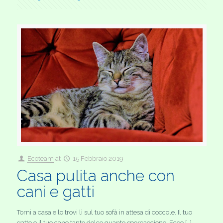
Ecoteam
at
15 Febbraio 2019
Casa pulita anche con
cani e gatti
Torni a casa e lo trovi lì sul tuo sofà in attesa di coccole. Il tuo
gatto o il tuo cane tanto dolce quanto sporcaccione. Ecco […]