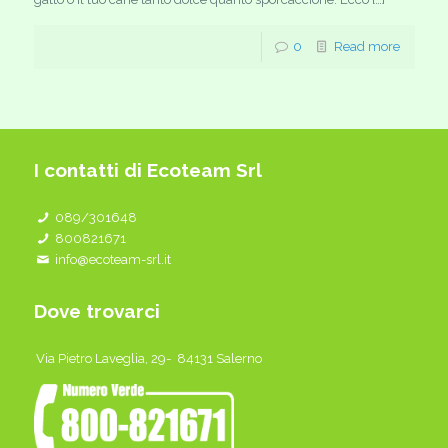
0
Read more
I contatti di Ecoteam Srl
089/301648
800821671
info@ecoteam-srl.it
Dove trovarci
Via Pietro Laveglia, 29- 84131 Salerno