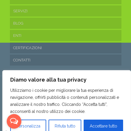
SERVIZI
BLOG
ENTI
CERTIFICAZIONI
CONTATTI
Diamo valore alla tua privacy
Utilizziamo i cookie per migliorare la tua esperienza di
navigazione, offrirti pubblicità o contenuti personalizzati e
© 2016 Ecoteam Srl. • P.IVA 03315530653 • REA: SA- 288797 •
analizzare il nostro traffico. Cliccando “Accetta tutti”,
Capitale sociale: 10.200,00€ i.v. •
Privacy & Cookie Policy
•
acconsenti al nostro utilizzo dei cookie.
Politica parità di genere
•
Powered by AMALFIWEB
Personalizza
Rifiuta tutto
Accettare tutto