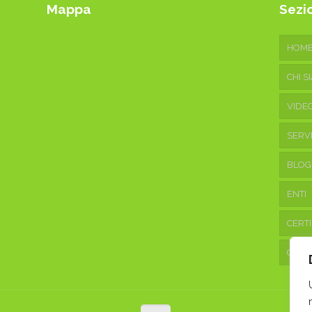
Mappa
Sezio
HOM
CHI S
VIDE
SERVI
BLOG
ENTI
CERTI
CONT