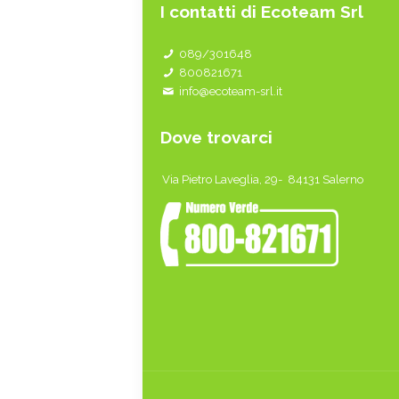
I contatti di Ecoteam Srl
089/301648
800821671
info@ecoteam-srl.it
Dove trovarci
Via Pietro Laveglia, 29- 84131 Salerno