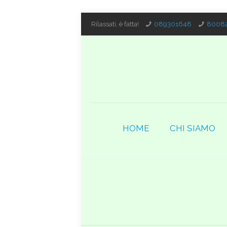
Rilassati, è fatta!
089301648
80082
HOME
CHI SIAMO