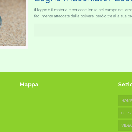
Il legno è il materiale per eccellenza nel campo dell’ar
facilmente attaccate dalla polvere, però oltre alla sua pr
Mappa
Sezio
HOM
CHI S
VIDE