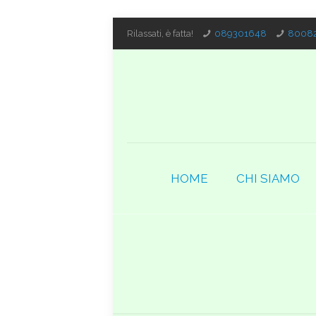
Rilassati, è fatta!
089301648
80082
HOME
CHI SIAMO