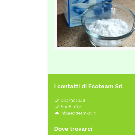
I contatti di Ecoteam Srl
089/301648
800821671
info@ecoteam-srl.it
Dove trovarci