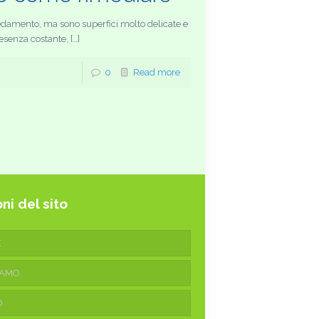
redamento, ma sono superfici molto delicate e
esenza costante, […]
0
Read more
ni del sito
E
IAMO
O