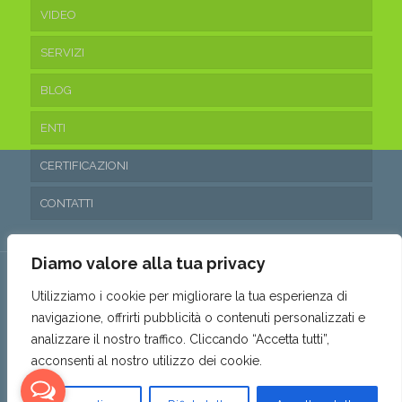
VIDEO
SERVIZI
BLOG
ENTI
CERTIFICAZIONI
CONTATTI
Diamo valore alla tua privacy
Utilizziamo i cookie per migliorare la tua esperienza di
navigazione, offrirti pubblicità o contenuti personalizzati e
© 2016 Ecoteam Srl. • P.IVA 03315530653 • REA: SA- 288797 •
analizzare il nostro traffico. Cliccando “Accetta tutti”,
Capitale sociale: 10.200,00€ i.v. •
Privacy & Cookie Policy
•
acconsenti al nostro utilizzo dei cookie.
Politica parità di genere
•
Powered by AMALFIWEB