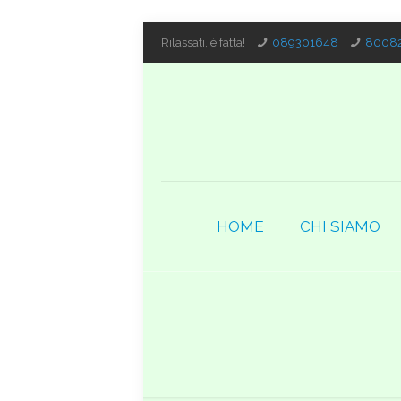
Rilassati, è fatta!
089301648
80082
HOME
CHI SIAMO