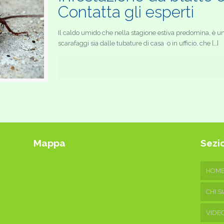
Contatta gli esperti
Il caldo umido che nella stagione estiva predomina, è un 
scarafaggi sia dalle tubature di casa o in ufficio, che […]
Mappa
Sezio
HOM
CHI S
VIDE