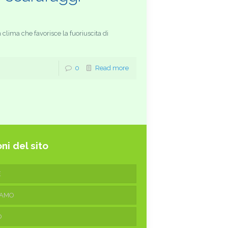
clima che favorisce la fuoriuscita di
0
Read more
ni del sito
E
IAMO
O