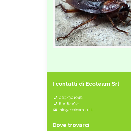
I contatti di Ecoteam Srl
089/301648
800821671
info@ecoteam-srl.it
Dove trovarci