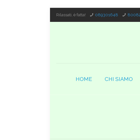
Rilassati, è fatta!
089301648
80082
HOME
CHI SIAMO