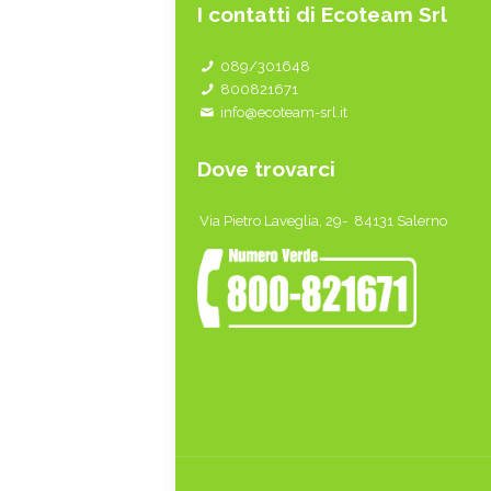
I contatti di Ecoteam Srl
089/301648
800821671
info@ecoteam-srl.it
Dove trovarci
Via Pietro Laveglia, 29- 84131 Salerno