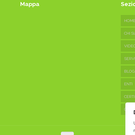
Mappa
Sezio
HOM
CHI S
VIDE
SERVI
BLOG
ENTI
CERTI
CONT