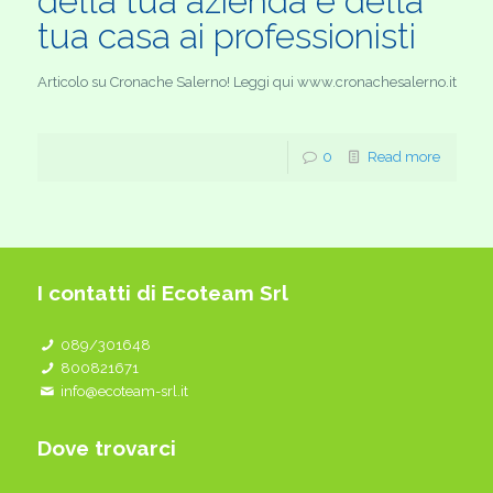
della tua azienda e della
tua casa ai professionisti
Articolo su Cronache Salerno! Leggi qui www.cronachesalerno.it
0
Read more
I contatti di Ecoteam Srl
089/301648
800821671
info@ecoteam-srl.it
Dove trovarci