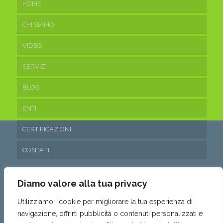
HOME
CHI SIAMO
VIDEO
SERVIZI
BLOG
ENTI
CERTIFICAZIONI
CONTATTI
Diamo valore alla tua privacy
Utilizziamo i cookie per migliorare la tua esperienza di
navigazione, offrirti pubblicità o contenuti personalizzati e
© 2016 Ecoteam Srl. • P.IVA 03315530653 • REA: SA- 288797 •