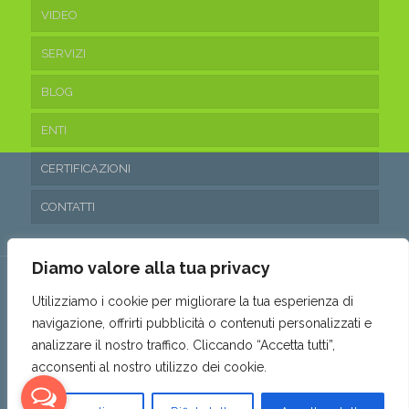
VIDEO
SERVIZI
BLOG
ENTI
CERTIFICAZIONI
CONTATTI
Diamo valore alla tua privacy
Utilizziamo i cookie per migliorare la tua esperienza di
navigazione, offrirti pubblicità o contenuti personalizzati e
© 2016 Ecoteam Srl. • P.IVA 03315530653 • REA: SA- 288797 •
analizzare il nostro traffico. Cliccando “Accetta tutti”,
Capitale sociale: 10.200,00€ i.v. •
Privacy & Cookie Policy
•
acconsenti al nostro utilizzo dei cookie.
Politica parità di genere
•
Powered by AMALFIWEB