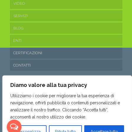
VIDEO
SERVIZI
BLOG
ENTI
CERTIFICAZIONI
CONTATTI
Diamo valore alla tua privacy
Utilizziamo i cookie per migliorare la tua esperienza di
navigazione, offrirti pubblicità o contenuti personalizzati e
© 2016 Ecoteam Srl. • P.IVA 03315530653 • REA: SA- 288797 •
analizzare il nostro traffico. Cliccando “Accetta tutti”,
Capitale sociale: 10.200,00€ i.v. •
Privacy & Cookie Policy
•
acconsenti al nostro utilizzo dei cookie.
Politica parità di genere
•
Powered by AMALFIWEB
Personalizza
Rifiuta tutto
Accettare tutto