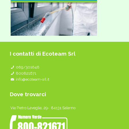
I contatti di Ecoteam Srl
089/301648
800821671
info@ecoteam-srl.it
Dove trovarci
Via Pietro Laveglia, 29- 84131 Salerno