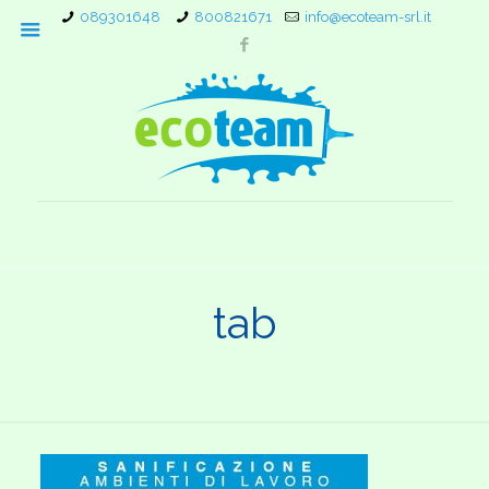
089301648
800821671
info@ecoteam-srl.it
tab