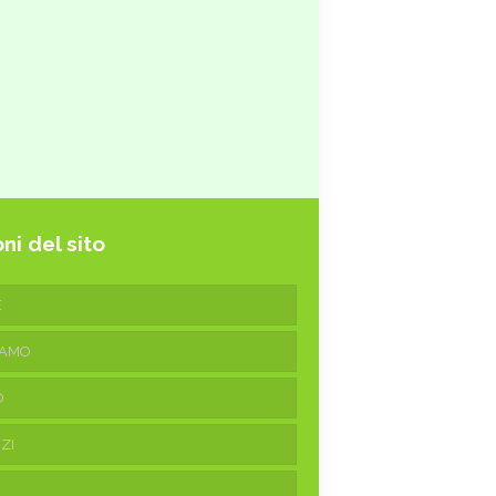
ni del sito
E
IAMO
O
ZI