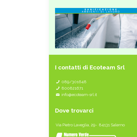
I contatti di Ecoteam Srl
089/301648
800821671
info@ecoteam-srl.it
Dove trovarci
Via Pietro Laveglia, 29- 84131 Salerno