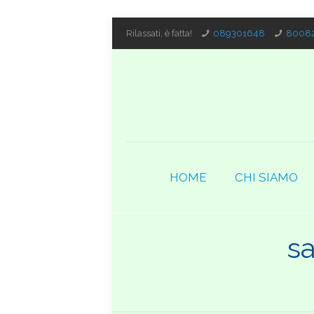
Rilassati, è fatta!
089301648
80082
HOME
CHI SIAMO
s