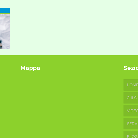
Mappa
Sezio
HOM
CHI S
VIDE
SERVI
BLOG