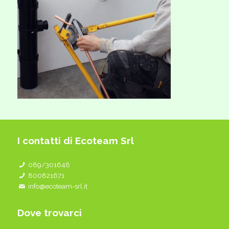
I contatti di Ecoteam Srl
089/301648
800821671
info@ecoteam-srl.it
Dove trovarci