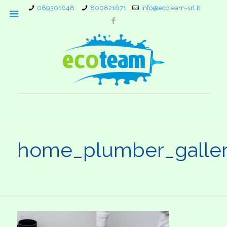
089301648
800821671
info@ecoteam-srl.it
home_plumber_galle