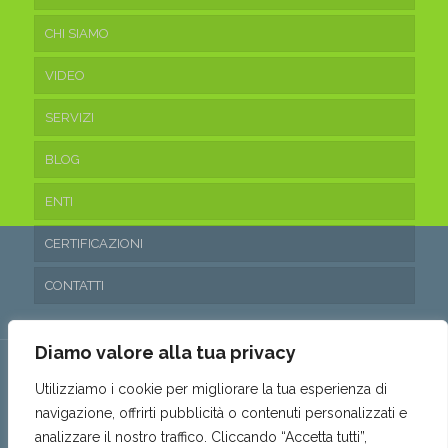
CHI SIAMO
VIDEO
SERVIZI
BLOG
ENTI
CERTIFICAZIONI
CONTATTI
Diamo valore alla tua privacy
Utilizziamo i cookie per migliorare la tua esperienza di
navigazione, offrirti pubblicità o contenuti personalizzati e
© 2016 Ecoteam Srl. • P.IVA 03315530653 • REA: SA- 288797 •
analizzare il nostro traffico. Cliccando “Accetta tutti”,