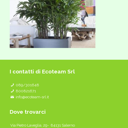
I contatti di Ecoteam Srl
089/301648
800821671
info@ecoteam-srl.it
Dove trovarci
Via Pietro Laveglia, 29- 84131 Salerno