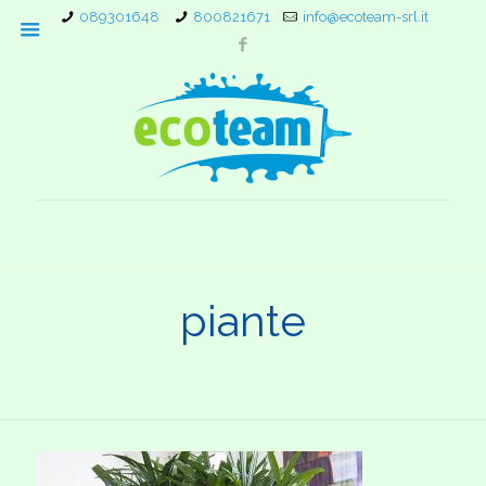
089301648
800821671
info@ecoteam-srl.it
piante